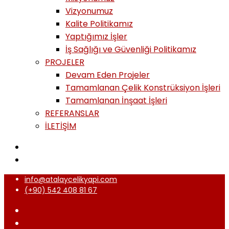
Vizyonumuz
Kalite Politikamız
Yaptığımız İşler
İş Sağlığı ve Güvenliği Politikamız
PROJELER
Devam Eden Projeler
Tamamlanan Çelik Konstrüksiyon İşleri
Tamamlanan İnşaat İşleri
REFERANSLAR
İLETİŞİM
info@atalaycelikyapi.com
(+90) 542 408 81 67