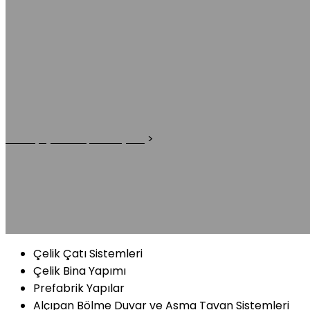
Yaptığımız İşler
Atalay Çelik Yapı & İnşaat
>
Yaptığımız İşler
Çelik Çatı Sistemleri
Çelik Bina Yapımı
Prefabrik Yapılar
Alçıpan Bölme Duvar ve Asma Tavan Sistemleri