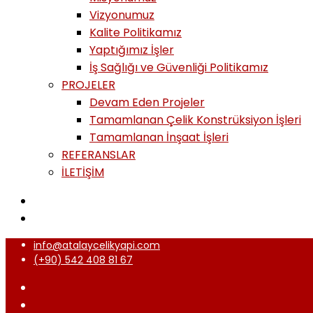
Vizyonumuz
Kalite Politikamız
Yaptığımız İşler
İş Sağlığı ve Güvenliği Politikamız
PROJELER
Devam Eden Projeler
Tamamlanan Çelik Konstrüksiyon İşleri
Tamamlanan İnşaat İşleri
REFERANSLAR
İLETİŞİM
info@atalaycelikyapi.com
(+90) 542 408 81 67