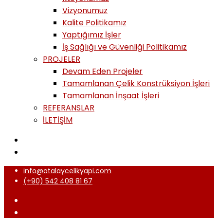
Vizyonumuz
Kalite Politikamız
Yaptığımız İşler
İş Sağlığı ve Güvenliği Politikamız
PROJELER
Devam Eden Projeler
Tamamlanan Çelik Konstrüksiyon İşleri
Tamamlanan İnşaat İşleri
REFERANSLAR
İLETİŞİM
info@atalaycelikyapi.com
(+90) 542 408 81 67