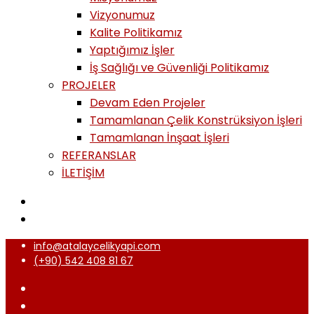
Vizyonumuz
Kalite Politikamız
Yaptığımız İşler
İş Sağlığı ve Güvenliği Politikamız
PROJELER
Devam Eden Projeler
Tamamlanan Çelik Konstrüksiyon İşleri
Tamamlanan İnşaat İşleri
REFERANSLAR
İLETİŞİM
info@atalaycelikyapi.com
(+90) 542 408 81 67