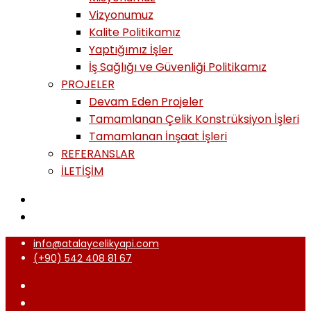
Vizyonumuz
Kalite Politikamız
Yaptığımız İşler
İş Sağlığı ve Güvenliği Politikamız
PROJELER
Devam Eden Projeler
Tamamlanan Çelik Konstrüksiyon İşleri
Tamamlanan İnşaat İşleri
REFERANSLAR
İLETİŞİM
info@atalaycelikyapi.com
(+90) 542 408 81 67