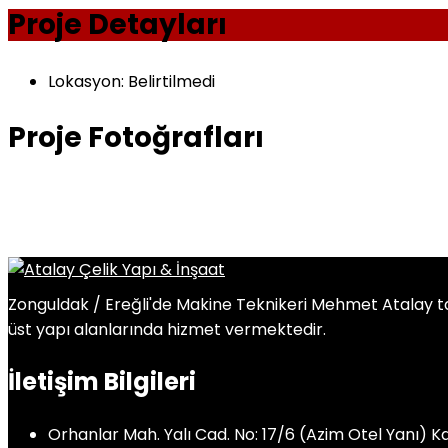
Proje Detayları
Lokasyon:
Belirtilmedi
Proje Fotoğrafları
Zonguldak / Ereğli'de Makine Teknikeri Mehmet Atalay tara
üst yapı alanlarında hizmet vermektedir.
İletişim Bilgileri
Orhanlar Mah. Yalı Cad. No: 17/6 (Azim Otel Yanı) K