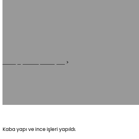
SMS-LINOS Ortaklı
Atalay Çelik Yapı & İnşaat
>
SMS-LINOS Ortaklığı
Kaba yapı ve ince işleri yapıldı.