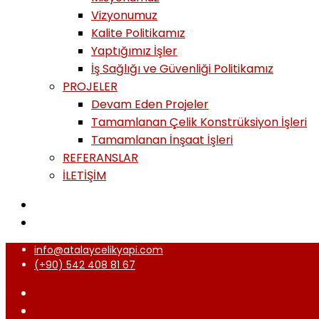
Vizyonumuz
Kalite Politikamız
Yaptığımız İşler
İş Sağlığı ve Güvenliği Politikamız
PROJELER
Devam Eden Projeler
Tamamlanan Çelik Konstrüksiyon İşleri
Tamamlanan İnşaat İşleri
REFERANSLAR
İLETİŞİM
info@atalaycelikyapi.com
(+90) 542 408 81 67