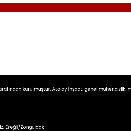
fından kurulmuştur. Atalay İnşaat; genel mühendislik, müte
dz. Ereğli/Zonguldak